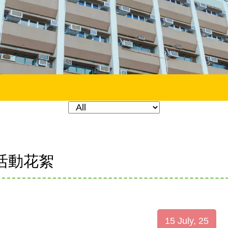
活動花絮
15 July, 25