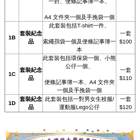
一對、便條記事簿一本、
A4 文件夾一個及手挽袋一個
此套裝包括T-shirt一件、
套裝紀念
一套
1B
品
索繩孭袋一個及便條記事簿一
$100
本
此套裝包括環保袋一個、小熊
公仔一個、
套裝紀念
一套
1C
品
$110
便條記事簿一本、A4 文件夾
一個及手挽袋一個
套裝紀念
此套裝包括一對男女生校服/
一套
1D
品
運動服Lego公仔
$120