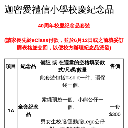
迦密愛禮信小學校慶紀念品
40
周年校慶紀念品
套裝
(
請家長先於eClass付款，並於6月12日或之前填妥訂
購表格並交回，以便
校方辦理
紀念品派發
)
備註 或
在適當的空格
填妥款
項目
紀念品
售價
式/尺碼/數量
此套裝包括T-shirt一件、環保
袋一個、
索繩孭袋一個、小熊公仔一
全套紀念
一套
個、
1A
品
$300
男女生校服/運動服Lego公仔